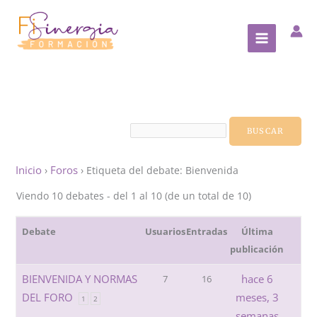
Ir
al
contenido
Inicio
Foros
›
›
Etiqueta del debate: Bienvenida
Viendo 10 debates - del 1 al 10 (de un total de 10)
Debate
Usuarios
Entradas
Última
publicación
BIENVENIDA Y NORMAS
hace 6
7
16
DEL FORO
meses, 3
1
2
semanas