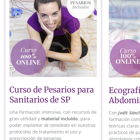
Curso de Pesarios para
Ecograf
Sanitarios de SP
Abdomin
Una formación intensiva, con recursos de
Con
Judit Sánc
gran utilidad y
material incluido
, para
formación comp
poder
implantar de inmediato
en vuestros
teóricas claras
protocolos de tratamiento el uso y
prácticos de p
prescripción de pesarios.
abordamos con