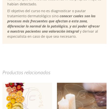
habían detectado.
El objetivo del curso no es diagnosticar o pautar
tratamiento dermatológico sino
conocer cuales son los
procesos más frecuentes que afectan a esta zona,
diferenciar lo normal de lo patológico, y así poder ofrecer
a nuestras pacientes una valoración integral
y derivar al
especialista en caso de que sea necesario.
Productos relacionados
Rango
E
de
p
precios:
t
desde
m
10,00€
v