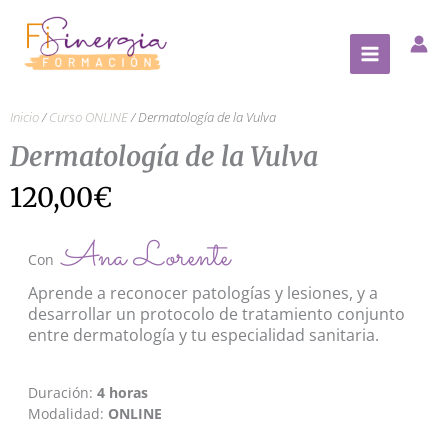
Ir
al
contenido
Inicio
/
Curso ONLINE
/ Dermatología de la Vulva
Dermatología de la Vulva
120,00
€
Ana Lorente
Con
Aprende a reconocer patologías y lesiones, y a
desarrollar un protocolo de tratamiento conjunto
entre dermatología y tu especialidad sanitaria.
Duración:
4 horas
Modalidad:
ONLINE
Dermatología
de