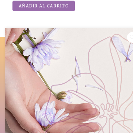
la
AÑADIR AL CARRITO
Vulva
cantidad