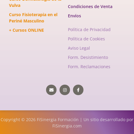
Vulva
Condiciones de Venta
Curso Fisioterapia en el
Envíos
Periné Masculino
Política de Privacidad
+ Cursos ONLINE
Política de Cookies
Aviso Legal
Form. Desistimiento
Form. Reclamaciones
Envelope
Instagram
Facebook-
f
Copyright © 2026 FiSinergia Formación | Un sitio desarrollado por
FiSinergia.com