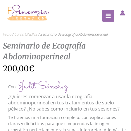
Ir
al
contenido
Inicio
/
Curso ONLINE
/ Seminario de Ecografía Abdominoperineal
Seminario de Ecografía
Abdominoperineal
200,00
€
Judit Sánchez
Con
¿Quieres comenzar a usar la ecografía
abdominoperineal en tus tratamientos de suelo
pélvico? ¿No sabes como incluirlo en tus sesiones?
Te traemos una formación completa, con explicaciones
claras y didácticas para que comprendas la imagen
ecográfica perfectamente y la sepas interpretar. Además, te