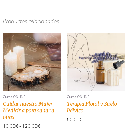
Productos relacionados
Rango
Este
de
producto
precios:
tiene
desde
múltiples
10,00€
variantes.
hasta
Las
120,00€
opciones
se
pueden
elegir
en
Curso ONLINE
Curso ONLINE
la
Cuidar nuestra Mujer
Terapia Floral y Suelo
página
Medicina para sanar a
Pélvico
de
otras
60,00
€
producto
10,00
€
-
120,00
€