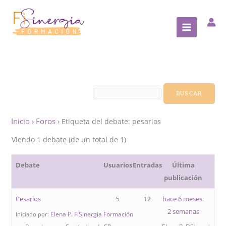
Ir
al
contenido
Inicio
Foros
›
›
Etiqueta del debate: pesarios
Viendo 1 debate (de un total de 1)
Debate
Usuarios
Entradas
Última
publicación
Pesarios
hace 6 meses,
5
12
2 semanas
Elena P. FiSinergia Formación
Iniciado por: