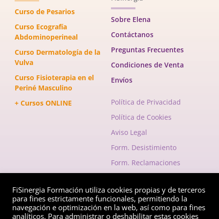
Curso de Pesarios
Sobre Elena
Curso Ecografía
Contáctanos
Abdominoperineal
Preguntas Frecuentes
Curso Dermatología de la
Vulva
Condiciones de Venta
Curso Fisioterapia en el
Envíos
Periné Masculino
Política de Privacidad
+ Cursos ONLINE
Política de Cookies
Aviso Legal
Form. Desistimiento
Form. Reclamaciones
FiSinergia Formación utiliza cookies propias y de terceros
Envelope
Instagram
Facebook-
para fines estrictamente funcionales, permitiendo la
f
navegación e optimización en la web, así como para fines
analíticos. Para administrar o deshabilitar estas cookies