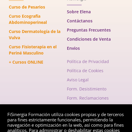
Curso de Pesarios
Sobre Elena
Curso Ecografía
Contáctanos
Abdominoperineal
Preguntas Frecuentes
Curso Dermatología de la
Vulva
Condiciones de Venta
Curso Fisioterapia en el
Envíos
Periné Masculino
Política de Privacidad
+ Cursos ONLINE
Política de Cookies
Aviso Legal
Form. Desistimiento
Form. Reclamaciones
FiSinergia Formación utiliza cookies propias y de terceros
Envelope
Instagram
Facebook-
para fines estrictamente funcionales, permitiendo la
f
navegación e optimización en la web, así como para fines
analíticos. Para administrar o deshabilitar estas cookies