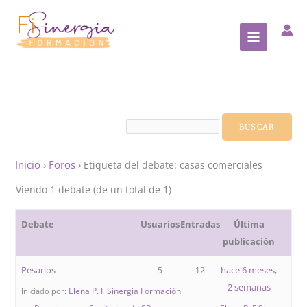
Ir
al
contenido
Inicio
Foros
›
›
Etiqueta del debate: casas comerciales
Viendo 1 debate (de un total de 1)
Debate
Usuarios
Entradas
Última
publicación
Pesarios
hace 6 meses,
5
12
2 semanas
Elena P. FiSinergia Formación
Iniciado por: