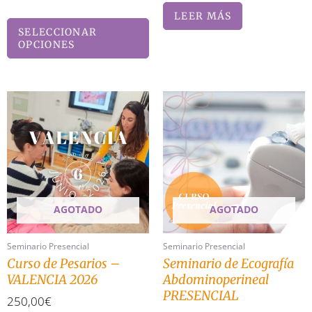
LEER MÁS
SELECCIONAR
OPCIONES
AGOTADO
AGOTADO
Seminario Presencial
Seminario Presencial
Curso de Pesarios –
Seminario de Ecografía
VALENCIA 2026
Abdominoperineal
PRESENCIAL
250,00
€