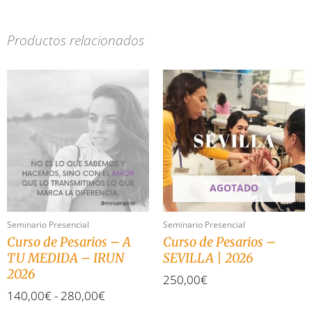
Productos relacionados
Rango
Este
de
producto
precios:
tiene
desde
múltiples
140,00€
variantes.
hasta
Las
280,00€
opciones
se
AGOTADO
pueden
elegir
en
Seminario Presencial
Seminario Presencial
la
Curso de Pesarios – A
Curso de Pesarios –
página
TU MEDIDA – IRUN
SEVILLA | 2026
de
2026
250,00
€
producto
140,00
€
-
280,00
€