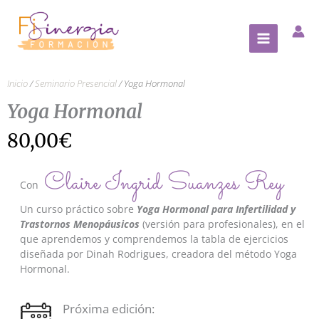
Ir
al
contenido
Inicio
/
Seminario Presencial
/ Yoga Hormonal
Yoga Hormonal
80,00
€
Claire Ingrid Suanzes Rey
Con
Un curso práctico sobre
Yoga Hormonal para Infertilidad y
Trastornos Menopáusicos
(versión para profesionales), en el
que aprendemos y comprendemos la tabla de ejercicios
diseñada por Dinah Rodrigues, creadora del método Yoga
Hormonal.
Próxima edición: