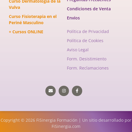
Curso Dermatología de la
Vulva
Condiciones de Venta
Curso Fisioterapia en el
Envíos
Periné Masculino
Política de Privacidad
+ Cursos ONLINE
Política de Cookies
Aviso Legal
Form. Desistimiento
Form. Reclamaciones
Envelope
Instagram
Facebook-
f
Copyright © 2026 FiSinergia Formación | Un sitio desarrollado por
FiSinergia.com