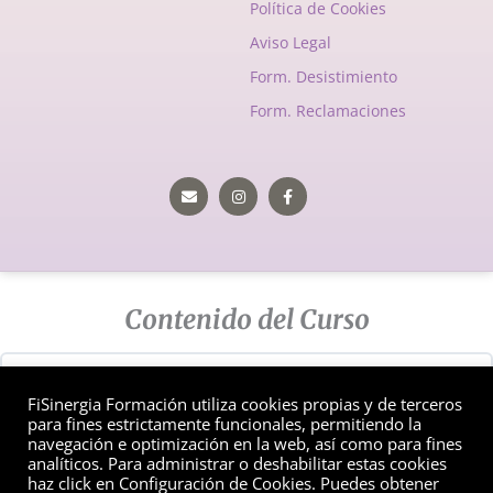
Política de Cookies
Aviso Legal
Form. Desistimiento
Form. Reclamaciones
Envelope
Instagram
Facebook-
f
Contenido del Curso
Teoría
FiSinergia Formación utiliza cookies propias y de terceros
para fines estrictamente funcionales, permitiendo la
navegación e optimización en la web, así como para fines
analíticos. Para administrar o deshabilitar estas cookies
Copyright © 2026 FiSinergia Formación | Un sitio desarrollado por
haz click en Configuración de Cookies. Puedes obtener