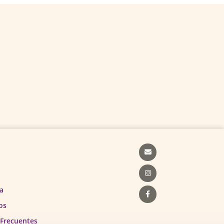
Envelope
Instagram
Facebook-
f
a
os
 Frecuentes