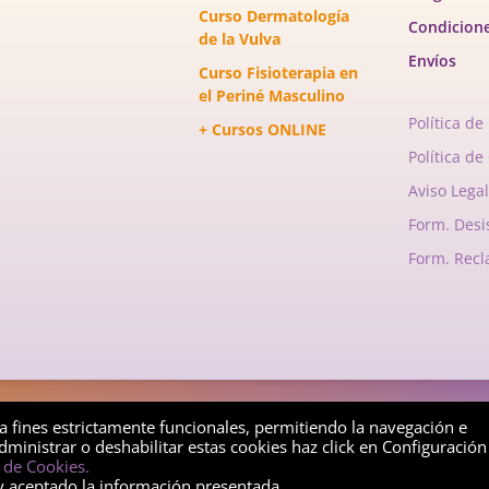
Curso Dermatología
Condicion
de la Vulva
Envíos
Curso Fisioterapia en
el Periné Masculino
Política de
+ Cursos ONLINE
Política de
Aviso Legal
Form. Desi
Form. Rec
ht © 2026 FiSinergia Formación | Un sitio desarrollado por FiSine
ra fines estrictamente funcionales, permitiendo la navegación e
dministrar o deshabilitar estas cookies haz click en Configuración
a de Cookies.
y aceptado la información presentada.