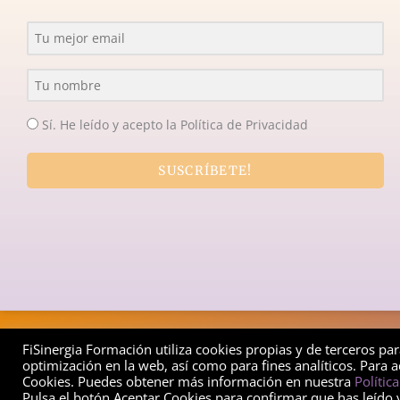
Sí. He leído y acepto la Política de Privacidad
SUSCRÍBETE!
Copyrig
FiSinergia Formación utiliza cookies propias y de terceros pa
optimización en la web, así como para fines analíticos. Para a
Cookies. Puedes obtener más información en nuestra
Polític
Pulsa el botón Aceptar Cookies para confirmar que has leído 