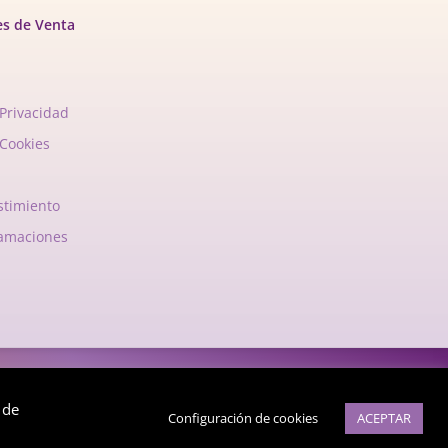
es de Venta
 Privacidad
 Cookies
stimiento
lamaciones
rgia.com
 de
Configuración de cookies
ACEPTAR