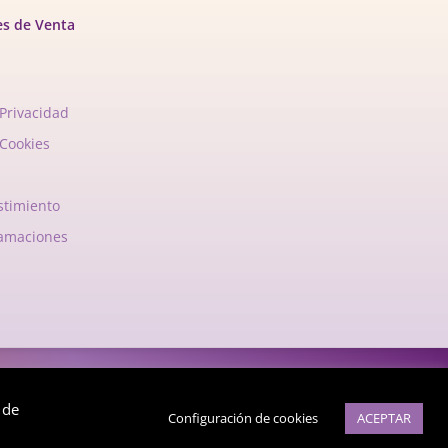
es de Venta
 Privacidad
 Cookies
stimiento
lamaciones
rgia.com
 de
Configuración de cookies
ACEPTAR