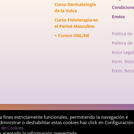
Curso Dermatología
Condicion
de la Vulva
Envíos
Curso Fisioterapia en
el Periné Masculino
Política de
+ Cursos ONLINE
Política de
Aviso Legal
Form. Desi
Form. Rec
ht © 2026 FiSinergia Formación | Un sitio desarrollado por FiSine
ra fines estrictamente funcionales, permitiendo la navegación e
dministrar o deshabilitar estas cookies haz click en Configuración
a de Cookies.
y aceptado la información presentada.