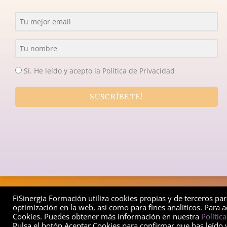
Sí. He leído y acepto la Política de Privacidad
SUSCRÍBETE!
Copyrig
FiSinergia Formación utiliza cookies propias y de terceros pa
optimización en la web, así como para fines analíticos. Para a
Cookies. Puedes obtener más información en nuestra
Polític
Pulsa el botón Aceptar Cookies para confirmar que has leído 