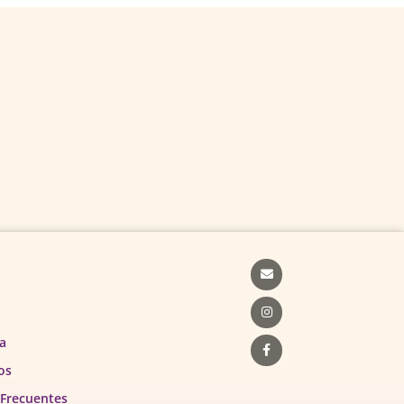
Envelope
Instagram
Facebook-
f
a
os
 Frecuentes