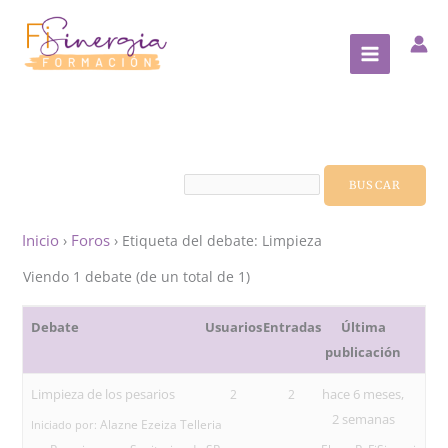
Ir
al
contenido
Inicio
Foros
›
›
Etiqueta del debate: Limpieza
Viendo 1 debate (de un total de 1)
Debate
Usuarios
Entradas
Última
publicación
Limpieza de los pesarios
hace 6 meses,
2
2
2 semanas
Alazne Ezeiza Telleria
Iniciado por: