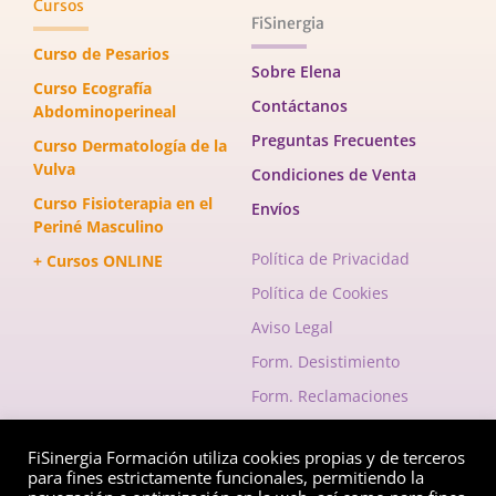
Cursos
FiSinergia
Curso de Pesarios
Sobre Elena
Curso Ecografía
Contáctanos
Abdominoperineal
Preguntas Frecuentes
Curso Dermatología de la
Vulva
Condiciones de Venta
Curso Fisioterapia en el
Envíos
Periné Masculino
Política de Privacidad
+ Cursos ONLINE
Política de Cookies
Aviso Legal
Form. Desistimiento
Form. Reclamaciones
FiSinergia Formación utiliza cookies propias y de terceros
Envelope
Instagram
Facebook-
para fines estrictamente funcionales, permitiendo la
f