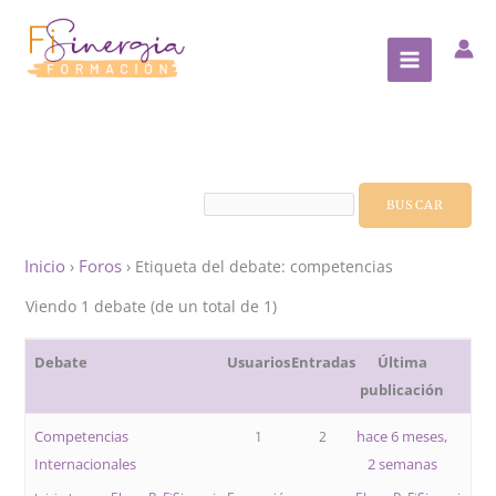
Ir
al
contenido
Inicio
Foros
›
›
Etiqueta del debate: competencias
Viendo 1 debate (de un total de 1)
Debate
Usuarios
Entradas
Última
publicación
Competencias
hace 6 meses,
1
2
Internacionales
2 semanas