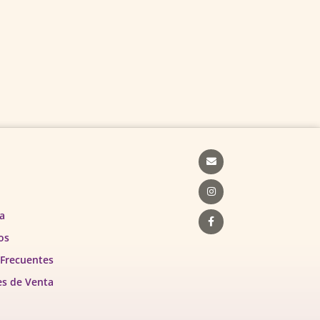
Envelope
Instagram
Facebook-
f
a
os
 Frecuentes
es de Venta