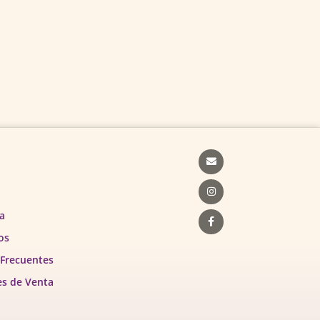
Envelope
Instagram
Facebook-
f
a
os
 Frecuentes
es de Venta