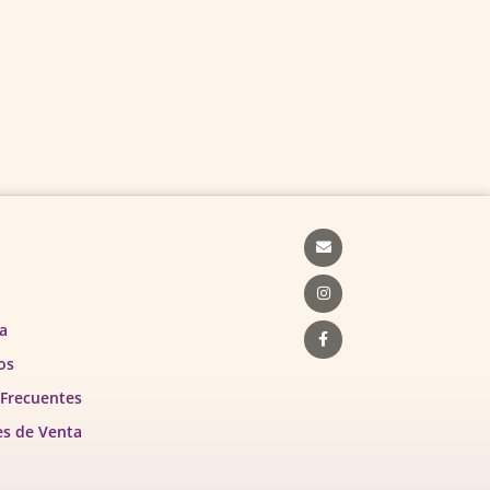
Envelope
Instagram
Facebook-
f
a
os
 Frecuentes
es de Venta