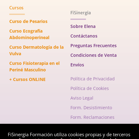
Cursos
FiSinergia
Curso de Pesarios
Sobre Elena
Curso Ecografía
Contáctanos
Abdominoperineal
Preguntas Frecuentes
Curso Dermatología de la
Vulva
Condiciones de Venta
Curso Fisioterapia en el
Envíos
Periné Masculino
Política de Privacidad
+ Cursos ONLINE
Política de Cookies
Aviso Legal
Form. Desistimiento
Form. Reclamaciones
FiSinergia Formación utiliza cookies propias y de terceros
Envelope
Instagram
Facebook-