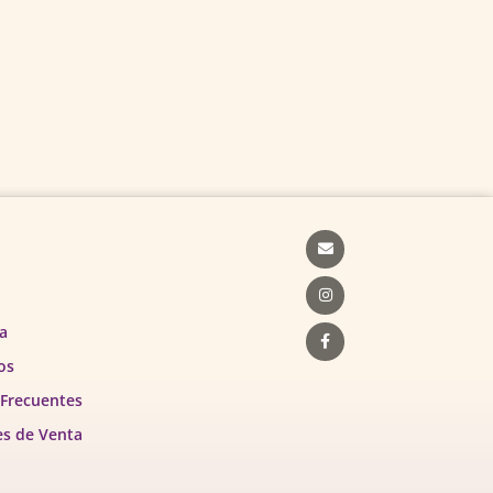
Envelope
Instagram
Facebook-
f
a
os
 Frecuentes
es de Venta