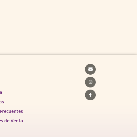
Envelope
Instagram
Facebook-
f
a
os
 Frecuentes
es de Venta