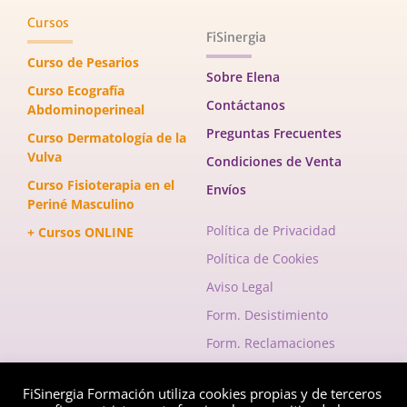
Cursos
FiSinergia
Curso de Pesarios
Sobre Elena
Curso Ecografía
Contáctanos
Abdominoperineal
Preguntas Frecuentes
Curso Dermatología de la
Vulva
Condiciones de Venta
Curso Fisioterapia en el
Envíos
Periné Masculino
Política de Privacidad
+ Cursos ONLINE
Política de Cookies
Aviso Legal
Form. Desistimiento
Form. Reclamaciones
FiSinergia Formación utiliza cookies propias y de terceros
Envelope
Instagram
Facebook-