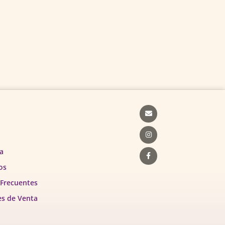
Envelope
Instagram
Facebook-
f
a
os
 Frecuentes
es de Venta