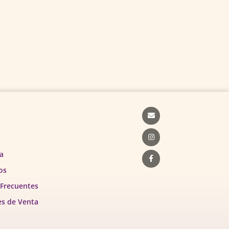
Envelope
Instagram
Facebook-
f
a
os
 Frecuentes
es de Venta