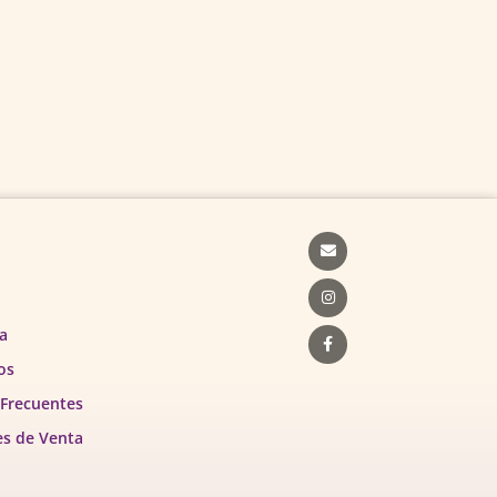
Envelope
Instagram
Facebook-
f
a
os
 Frecuentes
es de Venta