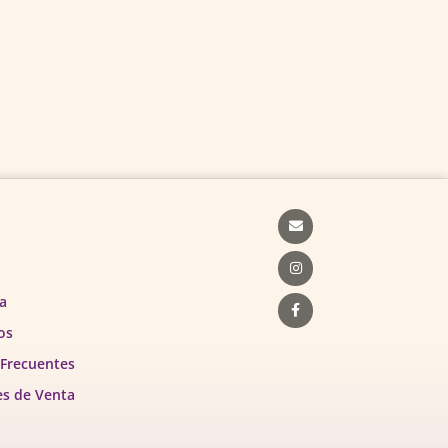
Envelope
Instagram
Facebook-
f
a
os
 Frecuentes
es de Venta