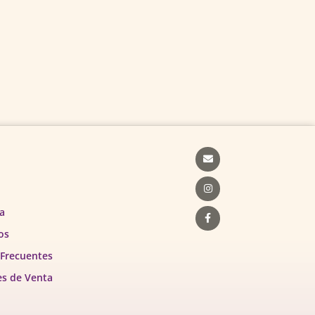
Envelope
Instagram
Facebook-
f
a
os
 Frecuentes
es de Venta