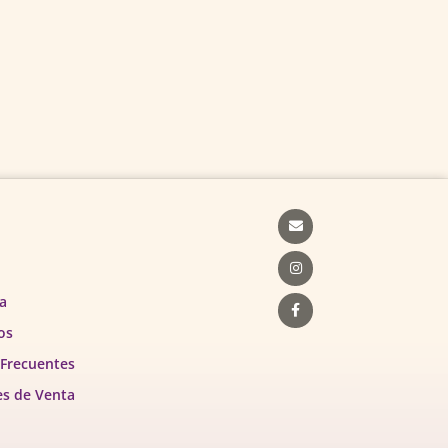
Envelope
Instagram
Facebook-
f
a
os
 Frecuentes
es de Venta